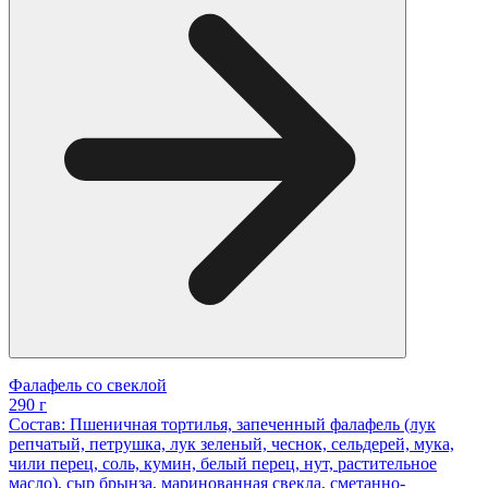
Фалафель со свеклой
290 г
Состав: Пшеничная тортилья, запеченный фалафель (лук
репчатый, петрушка, лук зеленый, чеснок, сельдерей, мука,
чили перец, соль, кумин, белый перец, нут, растительное
масло), сыр брынза, маринованная свекла, сметанно-