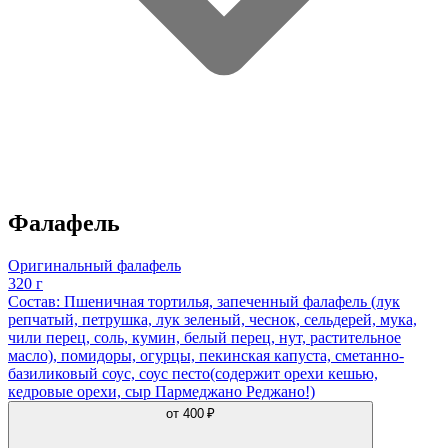
Фалафель
Оригинальный фалафель
320 г
Состав: Пшеничная тортилья, запеченный фалафель (лук
репчатый, петрушка, лук зеленый, чеснок, сельдерей, мука,
чили перец, соль, кумин, белый перец, нут, растительное
масло), помидоры, огурцы, пекинская капуста, сметанно-
базиликовый соус, соус песто(содержит орехи кешью,
кедровые орехи, сыр Пармеджано Реджано!)
от
400 ₽