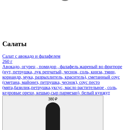
Салаты
Салат с авокадо и фалафелем
260 г
Авокадо, огурец , помидор , фалафель жареный во фритюре
(нут, петрушка, лук репчатый, чеснок, соль, кинза, тмин,
кориандр, мука, разрыхлитель, краситель), сметанный соус
(сметана, майонез, петрушка, чеснок), соус песто
(мята,базилик,петрушка,уксус, масло растительное , соль,
кедровые орехи, кешью,сыр пармезан), белый кунжут
380 ₽