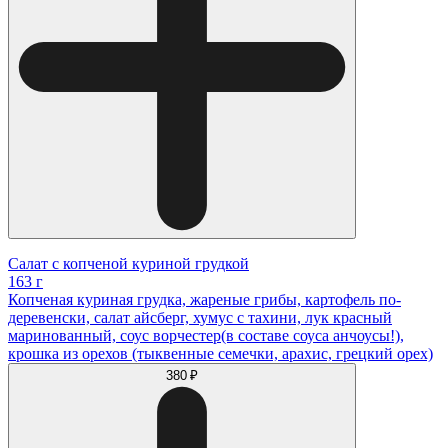
Салат с копченой куриной грудкой
163 г
Копченая куриная грудка, жареные грибы, картофель по-
деревенски, салат айсберг, хумус с тахини, лук красный
маринованный, соус ворчестер(в составе соуса анчоусы!),
крошка из орехов (тыквенные семечки, арахис, грецкий орех)
380 ₽