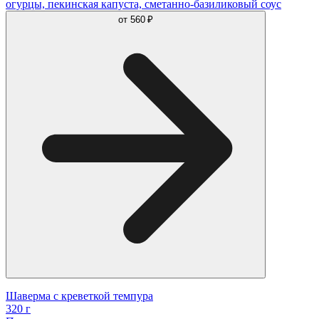
огурцы, пекинская капуста, сметанно-базиликовый соус
от
560 ₽
Шаверма с креветкой темпура
320 г