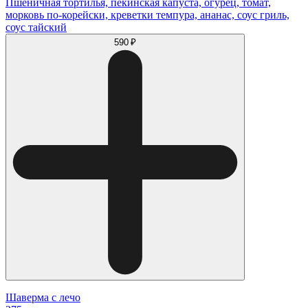
Пшеничная тортилья, пекинская капуста, огурец, томат,
морковь по-корейски, креветки темпура, ананас, соус гриль,
соус тайский
590 ₽
Шаверма с лечо