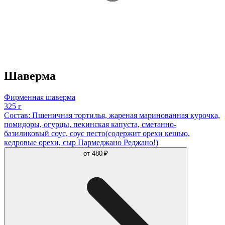
Шаверма
Фирменная шаверма
325 г
Состав: Пшеничная тортилья, жареная маринованная курочка,
помидоры, огурцы, пекинская капуста, сметанно-
базиликовый соус, соус песто(содержит орехи кешью,
кедровые орехи, сыр Пармеджано Реджано!)
от
480 ₽