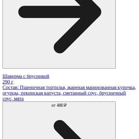
Шаверма с брусникой
290 г
Состав: Пшеничная тортилья, жареная маринованная курочка,
огурцы, пекинская капуста, сметанный соус, брусничный
соус, мята
от
480 ₽