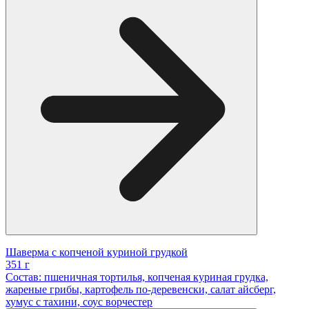
Шаверма с копченой куриной грудкой
351 г
Состав: пшеничная тортилья, копченая куриная грудка,
жареные грибы, картофель по-деревенски, салат айсберг,
хумус с тахини, соус ворчестер