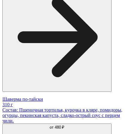
Шаверма по-тайски
310 г
Состав: Пшеничная тортилья, курочка в кляре, помидоры,
огурцы, пекинская капуста, сладко-острый соус с перцем
чили.
от
480 ₽