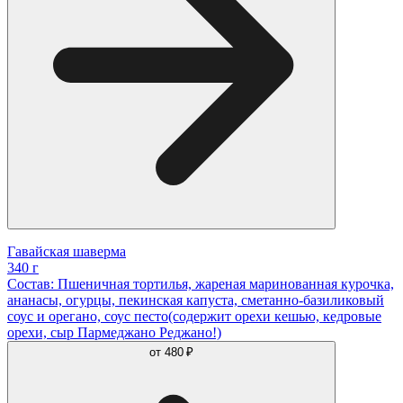
Гавайская шаверма
340 г
Состав: Пшеничная тортилья, жареная маринованная курочка,
ананасы, огурцы, пекинская капуста, сметанно-базиликовый
соус и орегано, соус песто(содержит орехи кешью, кедровые
орехи, сыр Пармеджано Реджано!)
от
480 ₽